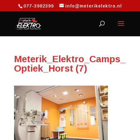
077-3982399
info@meterikelektro.nl
Meterik_Elektro_Camps_
Optiek_Horst (7)