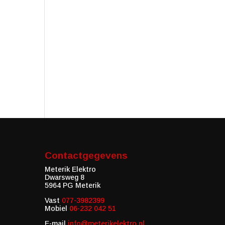
Contactgegevens
Meterik Elektro
Dwarsweg 8
5964 PG Meterik
Vast
077-3982399
Mobiel
06-232 042 51
E-mail
info@meterikelektro.nl