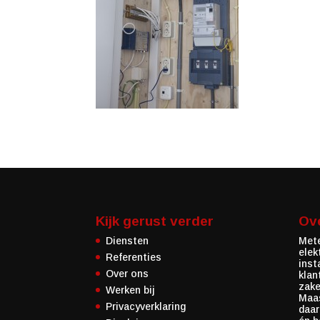
Kijk gerust verder
Ov
Diensten
Mete
elek
Referenties
inst
Over ons
klan
zake
Werken bij
Maas
Privacyverklaring
daar