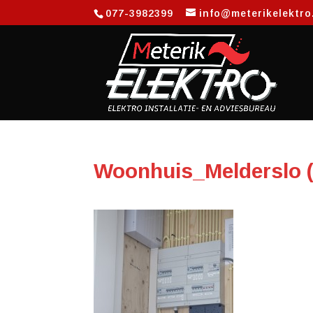
077-3982399
info@meterikelektro
Woonhuis_Melderslo (